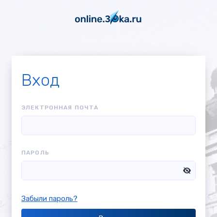
Вход
Чтобы
ЭЛЕКТРОННАЯ ПОЧТА
войти
в
систему,
введите
ПАРОЛЬ
адрес
электронной
почты
и
Забыли пароль?
пароль.
Ещё